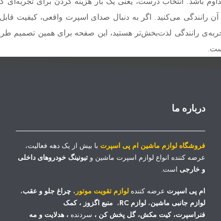
اوم باشد. انتخاب درست، یعنی یک بار هزینه کردن برای تجربه‌ای ک
 آن رانندگی می‌کنید. اگر به دنبال صدای اسپرت واقعی، کیفیت قابل 
ربه‌ی رانندگی لذت‌بخش‌تر هستید، این صفحه برای همین تصمیم طر
ت.
درباره ما
فروشگاه لوازم ماشین ام پی اسپرت
با بیش از یک دهه فعالیت،
عرضه کننده انواع لوازم اسپرت ماشین و
تیونینگ خودروهای داخلی
و خارجی
است.
ام پی اسپرت
عرضه کننده
لوازم تقویت موتور
،
چراغ جلو و عقب
،
لوازم جانبی ماشین
،
لوازم RC
،
منبع اگزوز
،
کمک
فنراسپرت
،
کیت مکش
،
گل پخش کن
،
سردنده
،
هدلایت
و
مه