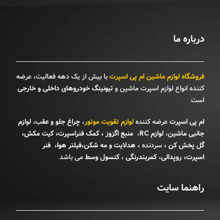
درباره ما
فروشگاه لوازم ماشین ام پی اسپرت
با بیش از یک دهه فعالیت، عرضه
کننده انواع لوازم اسپرت ماشین و
تیونینگ خودروهای داخلی و خارجی
است.
ام پی اسپرت
عرضه کننده
لوازم تقویت موتور
،
چراغ جلو و عقب
،
لوازم
جانبی ماشین
،
لوازم RC
،
منبع اگزوز
،
کمک فنراسپرت
،
کیت مکش
،
گل پخش کن
،
سردنده
،
هدلایت
و
مه شکن
،
فیلتر هوا
،
فنر
اسپرت
،
روپدالی
،
کمربندرنگی
،
کنسول وسط
می باشد.
راهنما سایت