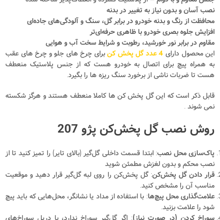
نصب آسان و بدون نیاز به تغییر در بدنه
محافظت از رنگ و بدنه خودرو در برابر گل، سنگ و آلودگی‌های جاده‌ای
افزایش جلوه بصری خودرو با ظاهری حرفه‌ای‌تر
مقاوم در برابر نور خورشید، رطوبت و شرایط سخت آب و هوایی
این محصول دارای
4 عدد گل پخش کن
برای چرخ های جلو و چرخ های عقب
به همراه پیچ برای اتصال به خودرو هست که از جنس پلاستیک منعطف
هست تا ضربات ناشی از برخورد سنگ ریزه ها را بگیرد.
قابل ذکر است که این گل پخش کن ها کاملا منعطف هستند و هرگز شکسته
نمی شوند .
روش نصب گل پخش‌کن پژو 207
پاک‌سازی محل نصب
: ابتدا قسمت داخلی گل‌گیر (بالای تایر) را تمیز کنید تا از
نصب محکم و بدون لغزش مطمئن شوید
قرار دادن گل پخش‌کن
: گل پخش‌کن را روی لبه گل‌گیر قرار دهید و موقعیت
مناسب آن را مشخص کنید.
علامت‌گذاری محل پیچ‌ها
: با استفاده از مداد یا نشانگر، محل‌هایی که باید پیچ
شود را علامت بزنید.
سوراخ کردن (در صورت نیاز)
: اگر گل‌گیر سوراخ ندارد، با دریل سوراخ‌های